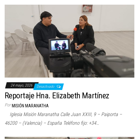
24 mayo, 2026
Desactivado
Reportaje Hna. Elizabeth Martínez
Por
MISIÓN MARANATHA
Iglesia Misión Maranatha Calle Juan XXIII, 9 – Paiporta –
46200 – (Valencia) – España Teléfono fijo: +34…