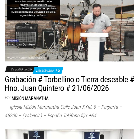
21 junio, 2026
Desactivado
Grabación # Torbellino o Tierra deseable #
Hno. Juan Quintero # 21/06/2026
Por
MISIÓN MARANATHA
Iglesia Misión Maranatha Calle Juan XXIII, 9 – Paiporta –
46200 – (Valencia) – España Teléfono fijo: +34…