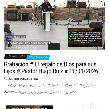
11 enero, 2026
Desactivado
Grabación # El regalo de Dios para sus
hijos # Pastor Hugo Ruiz # 11/01/2026
Por
MISIÓN MARANATHA
Iglesia Misión Maranatha Calle Juan XXIII, 9 – Paiporta –
46200 – (Valencia) – España Teléfono fijo: +34…