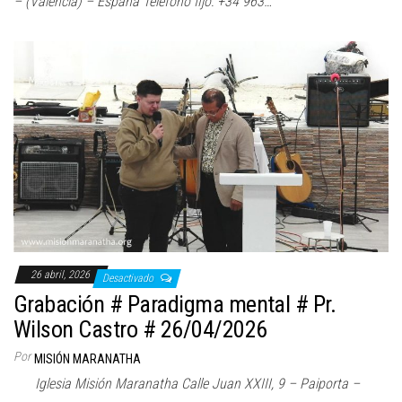
– (Valencia) – España Teléfono fijo: +34 963…
26 abril, 2026
Desactivado
Grabación # Paradigma mental # Pr.
Wilson Castro # 26/04/2026
Por
MISIÓN MARANATHA
Iglesia Misión Maranatha Calle Juan XXIII, 9 – Paiporta –