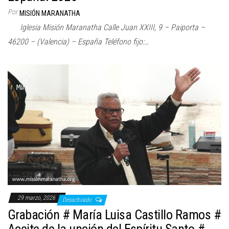
Por
MISIÓN MARANATHA
Iglesia Misión Maranatha Calle Juan XXIII, 9 – Paiporta –
46200 – (Valencia) – España Teléfono fijo:…
29 marzo, 2026
Desactivado
Grabación # María Luisa Castillo Ramos #
Aceite de la unción del Espíritu Santo #