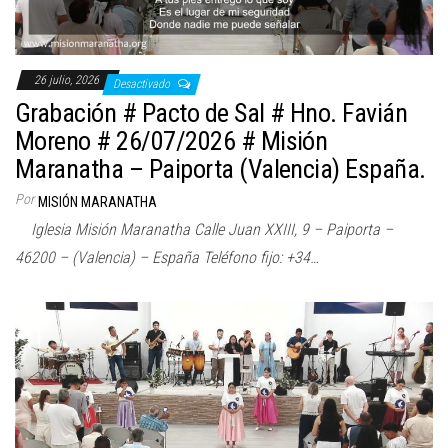
26 julio, 2026
Desactivado
Grabación # Pacto de Sal # Hno. Favián
Moreno # 26/07/2026 # Misión
Maranatha – Paiporta (Valencia) España.
Por
MISIÓN MARANATHA
Iglesia Misión Maranatha Calle Juan XXIII, 9 – Paiporta –
46200 – (Valencia) – España Teléfono fijo: +34…