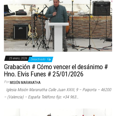
25 enero, 2026
Desactivado
Grabación # Cómo vencer el desánimo #
Hno. Elvis Funes # 25/01/2026
Por
MISIÓN MARANATHA
Iglesia Misión Maranatha Calle Juan XXIII, 9 – Paiporta – 46200
– (Valencia) – España Teléfono fijo: +34 963…