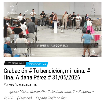
31 mayo, 2026
Desactivado
Grabación # Tu bendición, mi ruina. #
Hna. Aldana Pérez # 31/05/2026
Por
MISIÓN MARANATHA
Iglesia Misión Maranatha Calle Juan XXIII, 9 – Paiporta –
46200 – (Valencia) – España Teléfono fijo:…