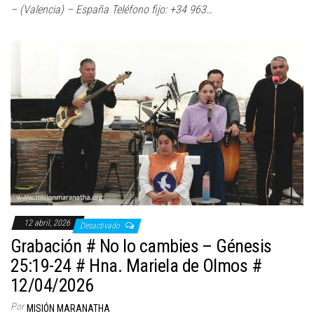
– (Valencia) – España Teléfono fijo: +34 963…
12 abril, 2026
Desactivado
Grabación # No lo cambies – Génesis
25:19-24 # Hna. Mariela de Olmos #
12/04/2026
Por
MISIÓN MARANATHA