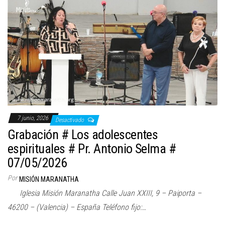
7 junio, 2026
Desactivado
Grabación # Los adolescentes
espirituales # Pr. Antonio Selma #
07/05/2026
Por
MISIÓN MARANATHA
Iglesia Misión Maranatha Calle Juan XXIII, 9 – Paiporta –
46200 – (Valencia) – España Teléfono fijo:…