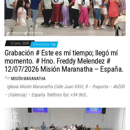
12 julio, 2026
Desactivado
Grabación # Este es mí tiempo; llegó mí
momento. # Hno. Freddy Melendez #
12/07/2026 Misión Maranatha – España.
Por
MISIÓN MARANATHA
Iglesia Misión Maranatha Calle Juan XXIII, 9 – Paiporta – 46200
– (Valencia) – España Teléfono fijo: +34 963…