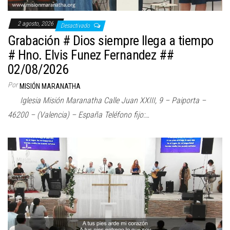
2 agosto, 2026
Desactivado
Grabación # Dios siempre llega a tiempo
# Hno. Elvis Funez Fernandez ##
02/08/2026
Por
MISIÓN MARANATHA
Iglesia Misión Maranatha Calle Juan XXIII, 9 – Paiporta –
46200 – (Valencia) – España Teléfono fijo:…