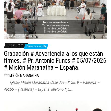
8 julio, 2026
Desactivado
Grabación # Advertencia a los que están
firmes. # Pr. Antonio Funes # 05/07/2026
# Misión Maranatha – España.
Por
MISIÓN MARANATHA
Iglesia Misión Maranatha Calle Juan XXIII, 9 – Paiporta –
46200 – (Valencia) – España Teléfono fijo:…