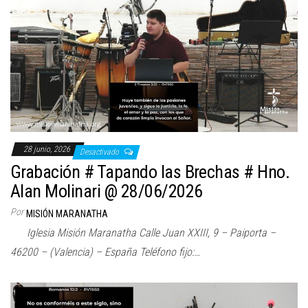
28 junio, 2026
Desactivado
Grabación # Tapando las Brechas # Hno.
Alan Molinari @ 28/06/2026
Por
MISIÓN MARANATHA
Iglesia Misión Maranatha Calle Juan XXIII, 9 – Paiporta –
46200 – (Valencia) – España Teléfono fijo:…