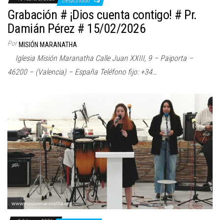
Desactivado
Grabación # ¡Dios cuenta contigo! # Pr.
Damián Pérez # 15/02/2026
Por
MISIÓN MARANATHA
Iglesia Misión Maranatha Calle Juan XXIII, 9 – Paiporta –
46200 – (Valencia) – España Teléfono fijo: +34…