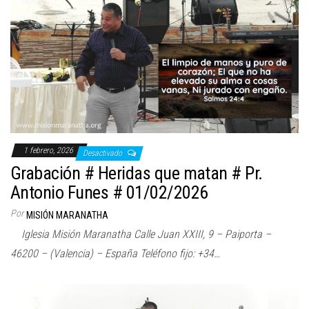
1 febrero, 2026
Desactivado
Grabación # Heridas que matan # Pr.
Antonio Funes # 01/02/2026
Por
MISIÓN MARANATHA
Iglesia Misión Maranatha Calle Juan XXIII, 9 – Paiporta –
46200 – (Valencia) – España Teléfono fijo: +34…