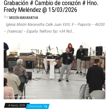
Grabación # Cambio de corazón # Hno.
Fredy Meléndez @ 15/03/2026
Por
MISIÓN MARANATHA
Iglesia Misión Maranatha Calle Juan XXIII, 9 – Paiporta – 46200
– (Valencia) – España Teléfono fijo: +34 963…
8 marzo, 2026
Desactivado