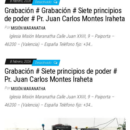
8 febrero, 2026
Desactivado
Grabación # Grabación # Siete principios
de poder # Pr. Juan Carlos Montes Iraheta
Por
MISIÓN MARANATHA
Iglesia Misión Maranatha Calle Juan XXIII, 9 – Paiporta –
46200 – (Valencia) – España Teléfono fijo: +34…
8 febrero, 2026
Desactivado
Grabación # Siete principios de poder #
Pr. Juan Carlos Montes Iraheta
Por
MISIÓN MARANATHA
Iglesia Misión Maranatha Calle Juan XXIII, 9 – Paiporta –
46200 – (Valencia) – España Teléfono fijo: +34…