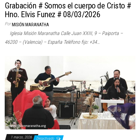
Grabación # Somos el cuerpo de Cristo #
Hno. Elvis Funez # 08/03/2026
Por
MISIÓN MARANATHA
Iglesia Misión Maranatha Calle Juan XXIII, 9 – Paiporta –
46200 – (Valencia) – España Teléfono fijo: +34…
1 marzo, 2026
Desactivado