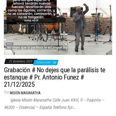
21 diciembre, 2025
Desactivado
Grabación # No dejes que la parálisis te
estanque # Pr. Antonio Funez #
21/12/2025
Por
MISIÓN MARANATHA
Iglesia Misión Maranatha Calle Juan XXIII, 9 – Paiporta –
46200 – (Valencia) – España Teléfono fijo:…