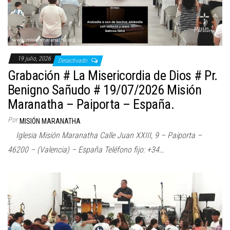
19 julio, 2026
Desactivado
Grabación # La Misericordia de Dios # Pr.
Benigno Sañudo # 19/07/2026 Misión
Maranatha – Paiporta – España.
Por
MISIÓN MARANATHA
Iglesia Misión Maranatha Calle Juan XXIII, 9 – Paiporta –
46200 – (Valencia) – España Teléfono fijo: +34…