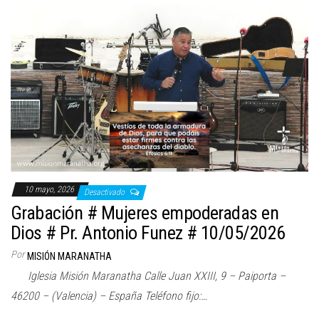
10 mayo, 2026
Desactivado
Grabación # Mujeres empoderadas en
Dios # Pr. Antonio Funez # 10/05/2026
Por
MISIÓN MARANATHA
Iglesia Misión Maranatha Calle Juan XXIII, 9 – Paiporta –
46200 – (Valencia) – España Teléfono fijo:…