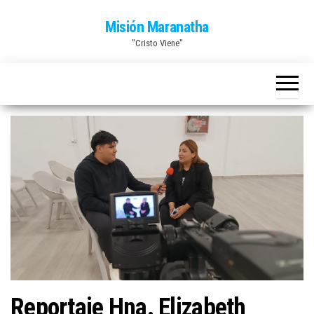
Saltar
Misión Maranatha
al
"Cristo Viene"
contenido
Reportaje Hna. Elizabeth