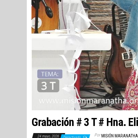
Grabación # 3 T # Hna. E
Por
MISIÓN MARANATHA
24 mayo, 2026
Desactivado