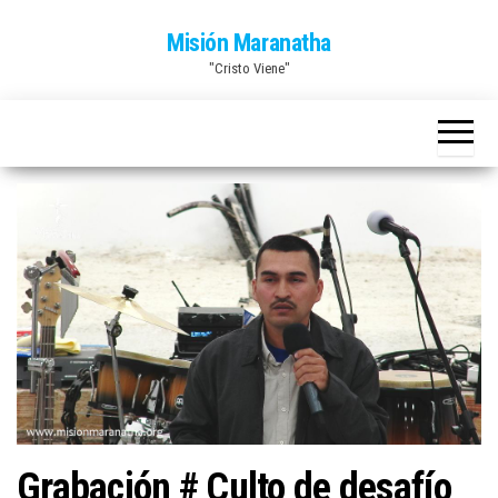
Saltar
Misión Maranatha
al
"Cristo Viene"
contenido
Grabación # Culto de desafío