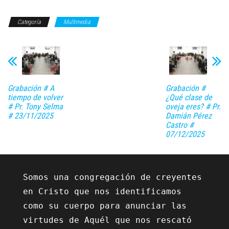
Categoría
Multimedia
Grabación # A
Grabación #
tiempo de volver
¿Qué clase de
# Pr. Tony Selma
oveja eres? # Pr.
# 23/11/2025
Damián Pérez
Castro #
07/12/2025
Somos una congregación de creyentes 
en Cristo que nos identificamos 
como su cuerpo para anunciar las 
virtudes de Aquél que nos rescató 