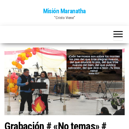
Saltar
Misión Maranatha
al
"Cristo Viene"
contenido
Grabación # «No temas» #