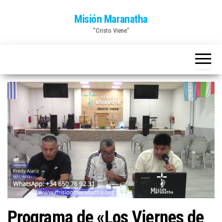
Saltar
Misión Maranatha
al
"Cristo Viene"
contenido
Programa de «Los Viernes de