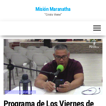
Saltar
Misión Maranatha
al
"Cristo Viene"
contenido
Programa de Los Viernes de