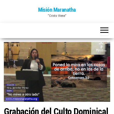
Saltar
Misión Maranatha
al
"Cristo Viene"
contenido
Grabación del Culto Dominical