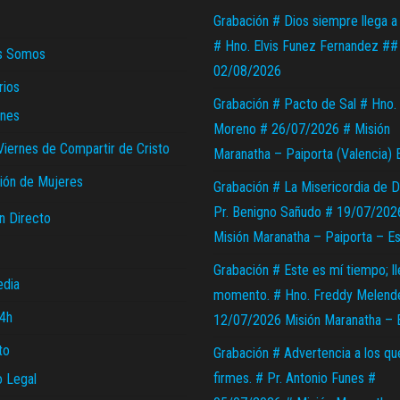
Grabación # Dios siempre llega a
# Hno. Elvis Funez Fernandez ##
s Somos
02/08/2026
rios
Grabación # Pacto de Sal # Hno. 
nes
Moreno # 26/07/2026 # Misión
Viernes de Compartir de Cristo
Maranatha – Paiporta (Valencia) 
ión de Mujeres
Grabación # La Misericordia de D
Pr. Benigno Sañudo # 19/07/202
n Directo
Misión Maranatha – Paiporta – E
Grabación # Este es mí tiempo; l
edia
momento. # Hno. Freddy Melend
24h
12/07/2026 Misión Maranatha – 
to
Grabación # Advertencia a los qu
firmes. # Pr. Antonio Funes #
o Legal