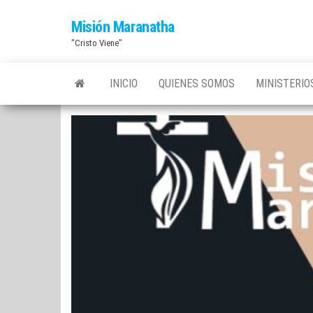
Saltar
Misión Maranatha
al
"Cristo Viene"
contenido
INICIO
QUIENES SOMOS
MINISTERI