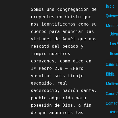
Inicio
Somos una congregación de 
Quiene
creyentes en Cristo que 
nos identificamos como su 
Ministe
cuerpo para anunciar las 
Jóve
virtudes de Aquél que nos 
Los 
rescató del pecado y 
limpió nuestros 
Reun
corazones, como dice en 
Canal E
1ª Pedro 2:9 – «Pero 
Biblia
vosotros sois linaje 
escogido, real 
Multim
sacerdocio, nación santa, 
Canal 
pueblo adquirido para 
Contac
posesión de Dios, a fin 
Avis
de que anunciéis las 