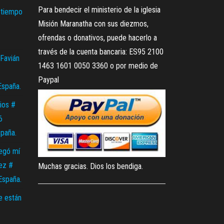
Para bendecir el ministerio de la iglesia
 tiempo
Misión Maranatha con sus diezmos,
ofrendas o donativos, puede hacerlo a
través de la cuenta bancaria: ES95 2100
Favián
1463 1601 0050 3360 o por medio de
Paypal
España.
ios #
6
spaña.
legó mí
ez #
Muchas gracias. Dios los bendiga.
España.
e están