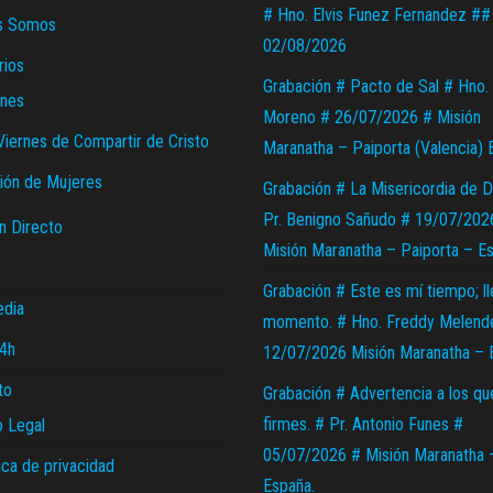
# Hno. Elvis Funez Fernandez ##
s Somos
02/08/2026
rios
Grabación # Pacto de Sal # Hno. 
nes
Moreno # 26/07/2026 # Misión
Viernes de Compartir de Cristo
Maranatha – Paiporta (Valencia) 
ión de Mujeres
Grabación # La Misericordia de D
Pr. Benigno Sañudo # 19/07/202
n Directo
Misión Maranatha – Paiporta – E
Grabación # Este es mí tiempo; l
edia
momento. # Hno. Freddy Melend
24h
12/07/2026 Misión Maranatha – 
to
Grabación # Advertencia a los qu
firmes. # Pr. Antonio Funes #
o Legal
05/07/2026 # Misión Maranatha 
ica de privacidad
España.