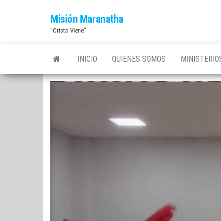
Saltar
Misión Maranatha
al
"Cristo Viene"
contenido
INICIO
QUIENES SOMOS
MINISTERI