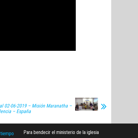
al 02-06-2019 – Misión Maranatha –
lencia – España
Para bendecir el ministerio de la iglesia
 tiempo