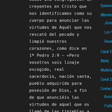
Quiene
creyentes en Cristo que 
nos identificamos como su 
Ministe
cuerpo para anunciar las 
Jóve
virtudes de Aquél que nos 
Los 
rescató del pecado y 
limpió nuestros 
Reun
corazones, como dice en 
Canal E
1ª Pedro 2:9 – «Pero 
Biblia
vosotros sois linaje 
escogido, real 
Multim
sacerdocio, nación santa, 
Canal 
pueblo adquirido para 
Contac
posesión de Dios, a fin 
Avis
de que anunciéis las 
virtudes de aquel que os 
Polít
llamó de las tinieblas a 