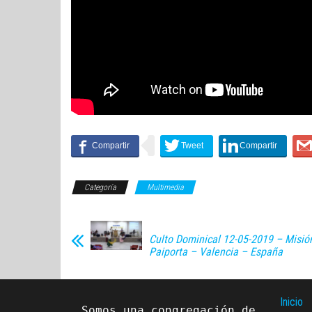
Categoría
Multimedia
Culto Dominical 12-05-2019 – Misi
Paiporta – Valencia – España
Inicio
Somos una congregación de 