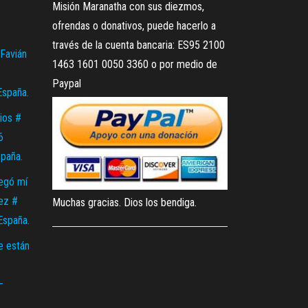
Misión Maranatha con sus diezmos,
ofrendas o donativos, puede hacerlo a
través de la cuenta bancaria: ES95 2100
Favián
1463 1601 0050 3360 o por medio de
Paypal
España.
ios #
6
spaña.
legó mí
ez #
Muchas gracias. Dios los bendiga.
España.
e están
–