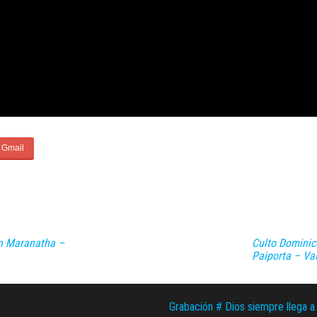
ón Maranatha –
Culto Dominic
Paiporta – Va
Grabación # Dios siempre llega a