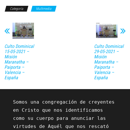
Categoría
Multimedia
Culto Dominical
Culto Dominical
15-05-2021 –
29-05-2021 –
Misión
Misión
Maranatha –
Maranatha –
Paiporta –
Paiporta –
Valencia –
Valencia –
España
España
Somos una congregación de creyentes 
en Cristo que nos identificamos 
como su cuerpo para anunciar las 
virtudes de Aquél que nos rescató 