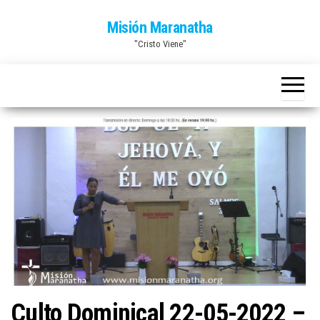
Saltar
Misión Maranatha
al
"Cristo Viene"
contenido
Culto Dominical 22-05-2022 –