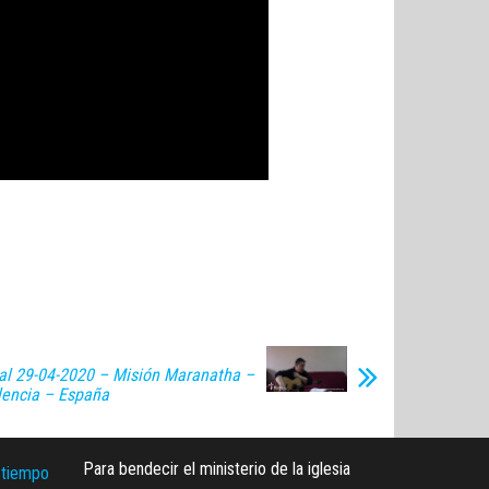
al 29-04-2020 – Misión Maranatha –
lencia – España
Para bendecir el ministerio de la iglesia
 tiempo