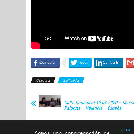
Categoría
Multimedia
Culto Dominical 12-04-2020 – Misi
Paiporta – Valencia – España
Inicio
Somos una congregación de 