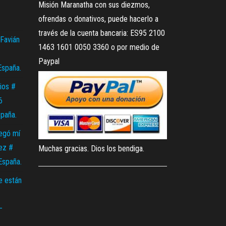
Misión Maranatha con sus diezmos,
ofrendas o donativos, puede hacerlo a
través de la cuenta bancaria: ES95 2100
Favián
1463 1601 0050 3360 o por medio de
Paypal
España.
ios #
6
spaña.
legó mí
ez #
Muchas gracias. Dios los bendiga.
España.
e están
–