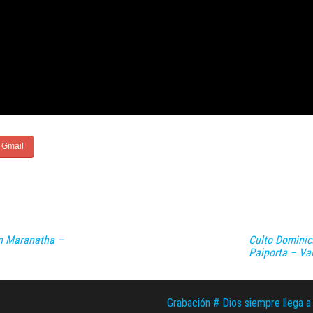
ón Maranatha –
Culto Dominic
Paiporta – Va
Grabación # Dios siempre llega a