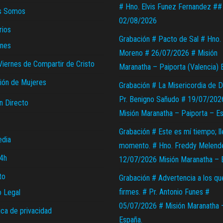
# Hno. Elvis Funez Fernandez ##
s Somos
02/08/2026
rios
Grabación # Pacto de Sal # Hno. 
nes
Moreno # 26/07/2026 # Misión
Viernes de Compartir de Cristo
Maranatha – Paiporta (Valencia) 
ión de Mujeres
Grabación # La Misericordia de D
Pr. Benigno Sañudo # 19/07/202
n Directo
Misión Maranatha – Paiporta – E
Grabación # Este es mí tiempo; l
edia
momento. # Hno. Freddy Melend
24h
12/07/2026 Misión Maranatha – 
to
Grabación # Advertencia a los qu
firmes. # Pr. Antonio Funes #
o Legal
05/07/2026 # Misión Maranatha 
ica de privacidad
España.