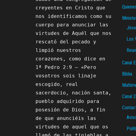
Quiene
creyentes en Cristo que 
nos identificamos como su 
Ministe
cuerpo para anunciar las 
Jóve
virtudes de Aquél que nos 
Los 
rescató del pecado y 
limpió nuestros 
Reun
corazones, como dice en 
Canal E
1ª Pedro 2:9 – «Pero 
Biblia
vosotros sois linaje 
escogido, real 
Multim
sacerdocio, nación santa, 
Canal 
pueblo adquirido para 
Contac
posesión de Dios, a fin 
Avis
de que anunciéis las 
virtudes de aquel que os 
Polít
llamó de las tinieblas a 