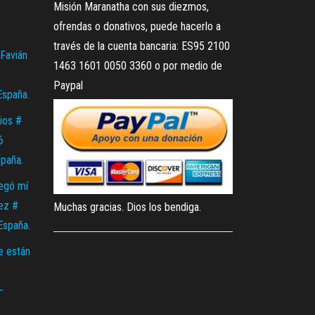
Misión Maranatha con sus diezmos,
ofrendas o donativos, puede hacerlo a
través de la cuenta bancaria: ES95 2100
Favián
1463 1601 0050 3360 o por medio de
Paypal
España.
ios #
6
spaña.
legó mí
ez #
Muchas gracias. Dios los bendiga.
España.
e están
–