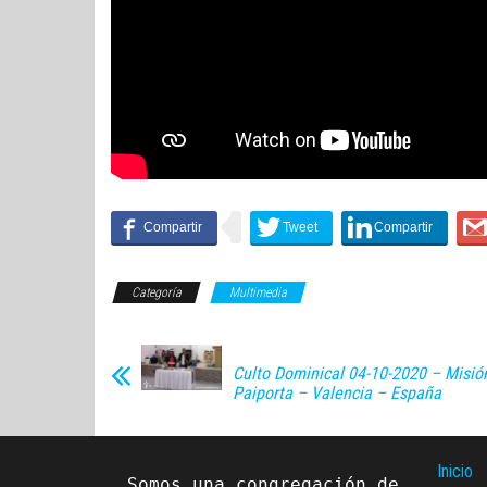
Categoría
Multimedia
Culto Dominical 04-10-2020 – Misi
Paiporta – Valencia – España
Inicio
Somos una congregación de 