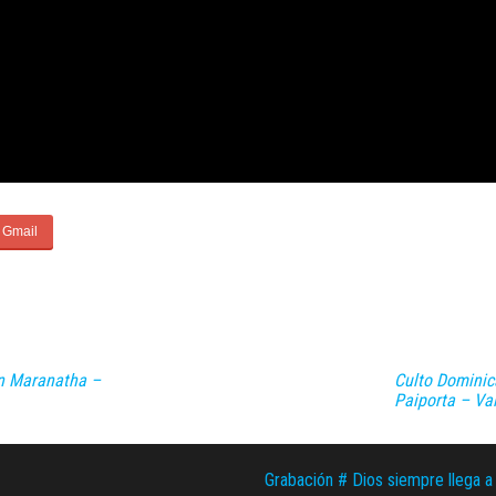
ón Maranatha –
Culto Dominic
Paiporta – Va
Grabación # Dios siempre llega a