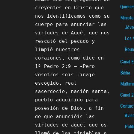
Quiene
creyentes en Cristo que 
nos identificamos como su 
Ministe
cuerpo para anunciar las 
Jóve
virtudes de Aquél que nos 
Los 
rescató del pecado y 
limpió nuestros 
Reun
corazones, como dice en 
Canal E
1ª Pedro 2:9 – «Pero 
Biblia
vosotros sois linaje 
escogido, real 
Multim
sacerdocio, nación santa, 
Canal 
pueblo adquirido para 
Contac
posesión de Dios, a fin 
Avis
de que anunciéis las 
virtudes de aquel que os 
Polít
llamó de las tinieblas a 