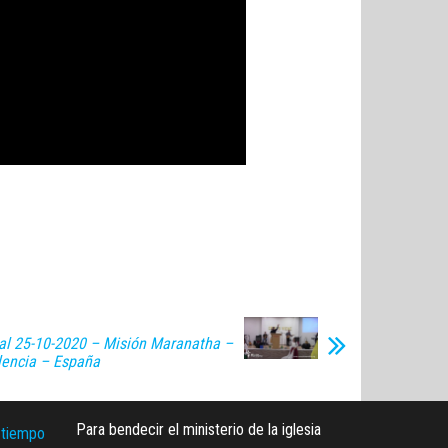
al 25-10-2020 – Misión Maranatha –
lencia – España
Para bendecir el ministerio de la iglesia
 tiempo