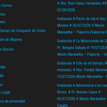
# Hno. Elvis Funez Fernandez ##
s Somos
02/08/2026
rios
Grabación # Pacto de Sal # Hno. 
nes
Moreno # 26/07/2026 # Misión
Viernes de Compartir de Cristo
Maranatha – Paiporta (Valencia) 
ión de Mujeres
Grabación # La Misericordia de D
Pr. Benigno Sañudo # 19/07/202
n Directo
Misión Maranatha – Paiporta – E
Grabación # Este es mí tiempo; l
edia
momento. # Hno. Freddy Melend
24h
12/07/2026 Misión Maranatha – 
to
Grabación # Advertencia a los qu
firmes. # Pr. Antonio Funes #
o Legal
05/07/2026 # Misión Maranatha 
ica de privacidad
España.