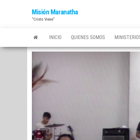
Saltar
Misión Maranatha
al
"Cristo Viene"
contenido
INICIO
QUIENES SOMOS
MINISTERI