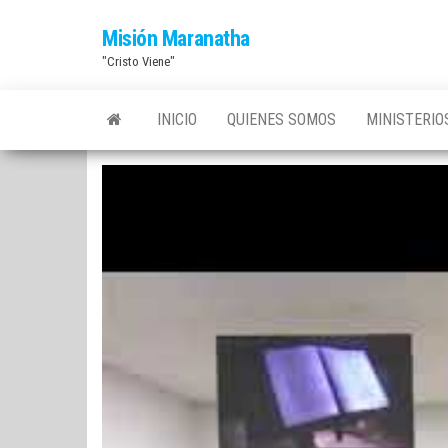
Saltar
Misión Maranatha
al
"Cristo Viene"
contenido
INICIO
QUIENES SOMOS
MINISTERI