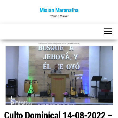
Saltar
Misión Maranatha
al
"Cristo Viene"
contenido
Culto Dominical 14-08-2022 –