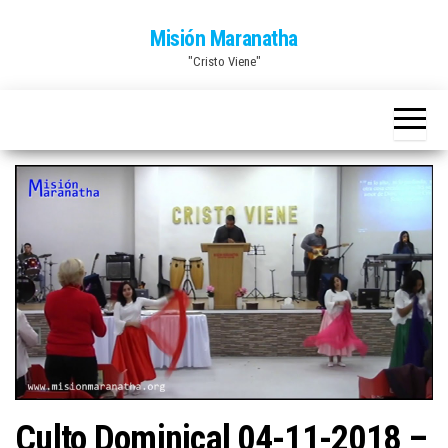
Saltar
Misión Maranatha
al
"Cristo Viene"
contenido
Culto Dominical 04-11-2018 –