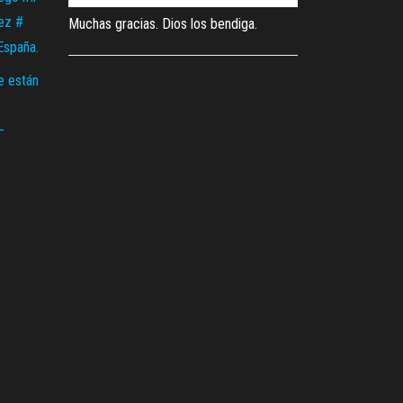
ez #
Muchas gracias. Dios los bendiga.
España.
e están
–