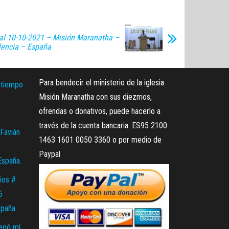
al 10-10-2021 – Misión Maranatha –
lencia – España
Para bendecir el ministerio de la iglesia
 tiempo
Misión Maranatha con sus diezmos,
ofrendas o donativos, puede hacerlo a
través de la cuenta bancaria: ES95 2100
Favián
1463 1601 0050 3360 o por medio de
Paypal
España.
ios #
6
spaña.
legó mí