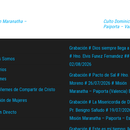
ón Maranatha –
Culto Dominic
Paiporta – Va
Grabación # Dios siempre llega a
# Hno. Elvis Funez Fernandez ##
s Somos
02/08/2026
rios
Grabación # Pacto de Sal # Hno. 
nes
Moreno # 26/07/2026 # Misión
Viernes de Compartir de Cristo
Maranatha – Paiporta (Valencia) 
ión de Mujeres
Grabación # La Misericordia de D
Pr. Benigno Sañudo # 19/07/202
n Directo
Misión Maranatha – Paiporta – E
Grabación # Este es mí tiempo; l