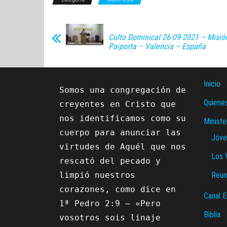
Culto Dominical 26-09-2021 – Misi
Paiporta – Valencia – España
Inicio
Somos una congregación de 
Quiene
creyentes en Cristo que 
nos identificamos como su 
Ministe
cuerpo para anunciar las 
Jóve
virtudes de Aquél que nos 
Los 
rescató del pecado y 
limpió nuestros 
Reun
corazones, como dice en 
Canal E
1ª Pedro 2:9 – «Pero 
Biblia
vosotros sois linaje 