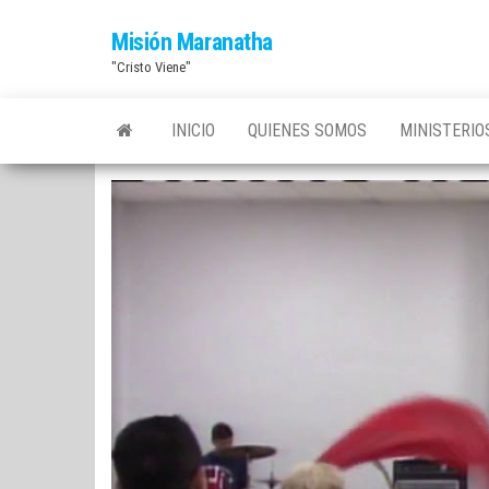
Saltar
Misión Maranatha
al
"Cristo Viene"
contenido
INICIO
QUIENES SOMOS
MINISTERI