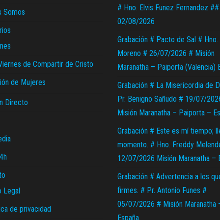
# Hno. Elvis Funez Fernandez ##
s Somos
02/08/2026
rios
Grabación # Pacto de Sal # Hno. 
nes
Moreno # 26/07/2026 # Misión
Viernes de Compartir de Cristo
Maranatha – Paiporta (Valencia) 
ión de Mujeres
Grabación # La Misericordia de D
Pr. Benigno Sañudo # 19/07/202
n Directo
Misión Maranatha – Paiporta – E
Grabación # Este es mí tiempo; l
edia
momento. # Hno. Freddy Melend
24h
12/07/2026 Misión Maranatha – 
to
Grabación # Advertencia a los qu
firmes. # Pr. Antonio Funes #
o Legal
05/07/2026 # Misión Maranatha 
ica de privacidad
España.