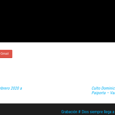
ebrero 2020 a
Culto Dominic
Paiporta – Va
Grabación # Dios siempre llega a