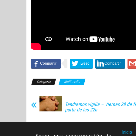
Categoría
Multimedia
Tendremos vigilia – Viernes 28 de f
partir de las 22h
Inicio
Somos una congregación de 