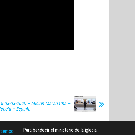
al 08-03-2020 – Misión Maranatha –
lencia – España
Para bendecir el ministerio de la iglesia
 tiempo