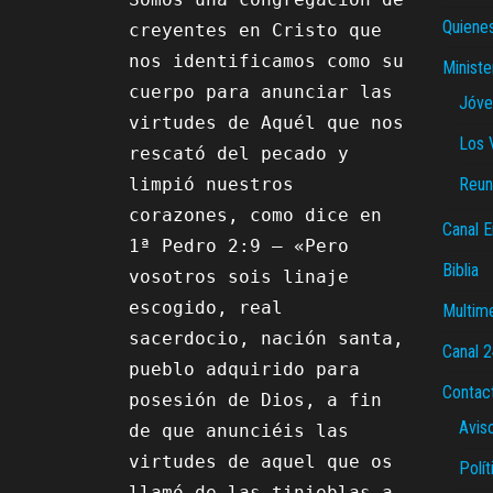
Quiene
creyentes en Cristo que 
nos identificamos como su 
Ministe
cuerpo para anunciar las 
Jóve
virtudes de Aquél que nos 
Los 
rescató del pecado y 
limpió nuestros 
Reun
corazones, como dice en 
Canal E
1ª Pedro 2:9 – «Pero 
Biblia
vosotros sois linaje 
escogido, real 
Multim
sacerdocio, nación santa, 
Canal 
pueblo adquirido para 
Contac
posesión de Dios, a fin 
Avis
de que anunciéis las 
virtudes de aquel que os 
Polít
llamó de las tinieblas a 