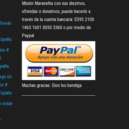
Misión Maranatha con sus diezmos,
ofrendas o donativos, puede hacerlo a
través de la cuenta bancaria: ES95 2100
Favián
1463 1601 0050 3360 o por medio de
Paypal
España.
ios #
6
spaña.
legó mí
ez #
Muchas gracias. Dios los bendiga.
España.
e están
–