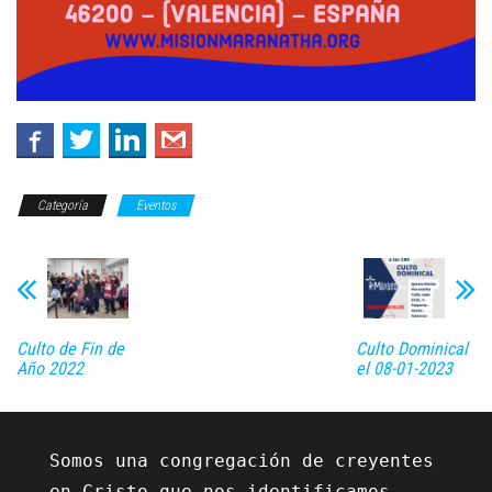
Categoría
Eventos
Culto de Fin de
Culto Dominical
Año 2022
el 08-01-2023
Somos una congregación de creyentes 
en Cristo que nos identificamos 